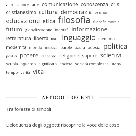
comunicazione
conoscenza
crisi
altro
amore
arte
cultura
democrazia
cristianesimo
economia
filosofia
educazione
etica
filosofia morale
informazione
futuro
identità
globalizzazione
linguaggio
letteratura
libertà
memoria
libri
politica
modernità
mondo
musica
poesia
parole
paura
scienza
potere
religione
sapere
racconto
politici
scuola
sguardo
società complessa
significato
società
storia
vita
tempo
verità
ARTICOLI RECENTI
Tra foreste di simboli
L’eloquenza degli oggetti: riscoprire la voce delle cose