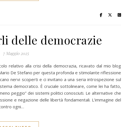
arli delle democrazie
7 Maggio 2025
lo relativo alla crisi della democrazia, ricavato dal mio blog
no Mario De Stefano per questa profonda e stimolante riflessione
ccano nervi scoperti e ci invitano a una seria introspezione sul
istema democratico. È cruciale sottolineare, come lei ha fatto,
meno peggio” dei sistemi politici conosciuti. Le alternative che
essione e negazione delle libertà fondamentali. L’immagine del
contro ogni…