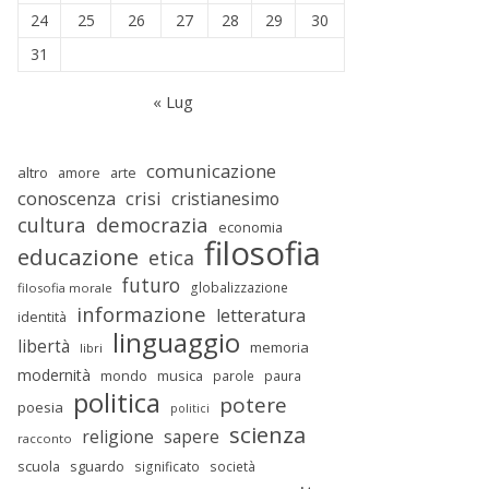
24
25
26
27
28
29
30
31
« Lug
comunicazione
altro
amore
arte
conoscenza
crisi
cristianesimo
cultura
democrazia
economia
filosofia
educazione
etica
futuro
globalizzazione
filosofia morale
informazione
letteratura
identità
linguaggio
libertà
memoria
libri
modernità
mondo
musica
parole
paura
politica
potere
poesia
politici
scienza
religione
sapere
racconto
scuola
sguardo
significato
società