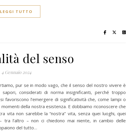
LEGGI TUTTO
lità del senso
4 Gennaio 2024
vertiamo, pur se in modo vago, che il senso del nostro vivere è
, sapori, considerati di norma insignificanti, perché troppo
 essi favoriscono l’emergere di significatività che, come lampi o
i e momenti della nostra esistenza. E dobbiamo riconoscere che
a vita non sarebbe la “nostra” vita, senza quei luoghi, quei
– tra l’altro – non ci chiedono mai niente, in cambio delle
appaiono del tutto…