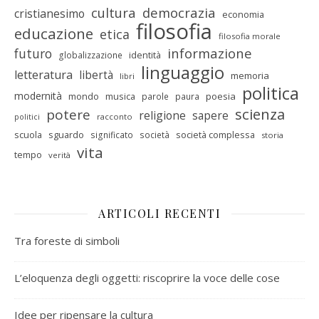
cultura
democrazia
cristianesimo
economia
filosofia
educazione
etica
filosofia morale
informazione
futuro
identità
globalizzazione
linguaggio
letteratura
libertà
memoria
libri
politica
modernità
mondo
musica
poesia
parole
paura
scienza
potere
religione
sapere
racconto
politici
scuola
sguardo
società complessa
significato
società
storia
vita
tempo
verità
ARTICOLI RECENTI
Tra foreste di simboli
L’eloquenza degli oggetti: riscoprire la voce delle cose
Idee per ripensare la cultura