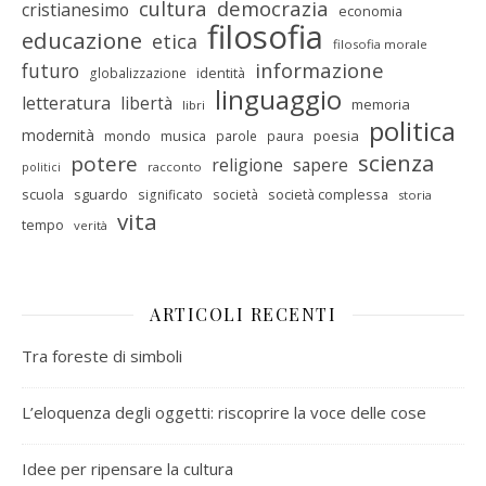
cultura
democrazia
cristianesimo
economia
filosofia
educazione
etica
filosofia morale
informazione
futuro
identità
globalizzazione
linguaggio
letteratura
libertà
memoria
libri
politica
modernità
mondo
musica
poesia
parole
paura
scienza
potere
religione
sapere
racconto
politici
scuola
sguardo
società complessa
significato
società
storia
vita
tempo
verità
ARTICOLI RECENTI
Tra foreste di simboli
L’eloquenza degli oggetti: riscoprire la voce delle cose
Idee per ripensare la cultura