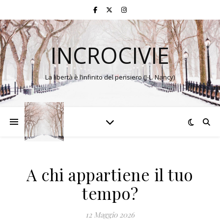
INCROCIVIE
La libertà è l’infinito del pensiero (J-L. Nancy)
A chi appartiene il tuo
tempo?
12 Maggio 2026