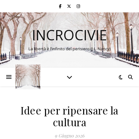
INCROCIVIE
La libertà è l’infinito del pensiero (J-L. Nancy)
Idee per ripensare la
cultura
9 Giugno 2026