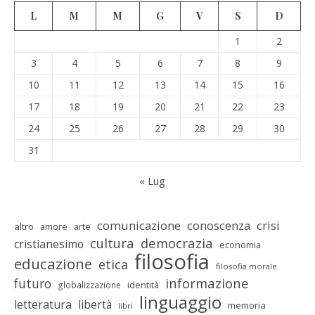
L
M
M
G
V
S
D
1
2
3
4
5
6
7
8
9
10
11
12
13
14
15
16
17
18
19
20
21
22
23
24
25
26
27
28
29
30
31
« Lug
comunicazione
conoscenza
crisi
altro
amore
arte
cultura
democrazia
cristianesimo
economia
filosofia
educazione
etica
filosofia morale
informazione
futuro
identità
globalizzazione
linguaggio
letteratura
libertà
memoria
libri