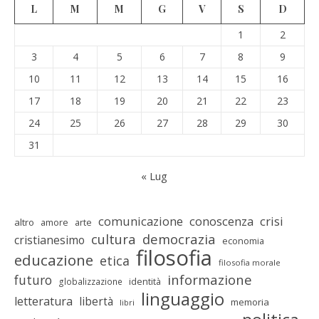
L
M
M
G
V
S
D
1
2
3
4
5
6
7
8
9
10
11
12
13
14
15
16
17
18
19
20
21
22
23
24
25
26
27
28
29
30
31
« Lug
comunicazione
conoscenza
crisi
altro
amore
arte
cultura
democrazia
cristianesimo
economia
filosofia
educazione
etica
filosofia morale
informazione
futuro
identità
globalizzazione
linguaggio
letteratura
libertà
memoria
libri