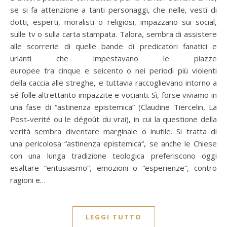
se si fa attenzione a tanti personaggi, che nelle, vesti di
dotti, esperti, moralisti o religiosi, impazzano sui social,
sulle tv o sulla carta stampata. Talora, sembra di assistere
alle scorrerie di quelle bande di predicatori fanatici e
urlanti che impestavano le piazze
europee tra cinque e seicento o nei periodi più violenti
della caccia alle streghe, e tuttavia raccoglievano intorno a
sé folle altrettanto impazzite e vocianti. Sì, forse viviamo in
una fase di “astinenza epistemica” (Claudine Tiercelin, La
Post-verité ou le dégoût du vrai), in cui la questione della
verità sembra diventare marginale o inutile. Si tratta di
una pericolosa “astinenza epistemica“, se anche le Chiese
con una lunga tradizione teologica preferiscono oggi
esaltare “entusiasmo“, emozioni o “esperienze“, contro
ragioni e…
LEGGI TUTTO