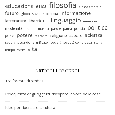
filosofia
educazione
etica
filosofia morale
informazione
futuro
identità
globalizzazione
linguaggio
letteratura
libertà
memoria
libri
politica
modernità
mondo
musica
poesia
parole
paura
scienza
potere
religione
sapere
racconto
politici
scuola
sguardo
società complessa
significato
società
storia
vita
tempo
verità
ARTICOLI RECENTI
Tra foreste di simboli
L’eloquenza degli oggetti: riscoprire la voce delle cose
Idee per ripensare la cultura