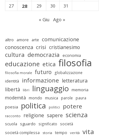
27
28
29
30
31
« Giu
Ago »
comunicazione
altro
amore
arte
conoscenza
crisi
cristianesimo
cultura
democrazia
economia
filosofia
educazione
etica
futuro
globalizzazione
filosofia morale
informazione
letteratura
identità
linguaggio
libertà
memoria
libri
modernità
mondo
musica
parole
paura
politica
potere
poesia
politici
scienza
religione
sapere
racconto
scuola
sguardo
significato
società
vita
società complessa
tempo
storia
verità