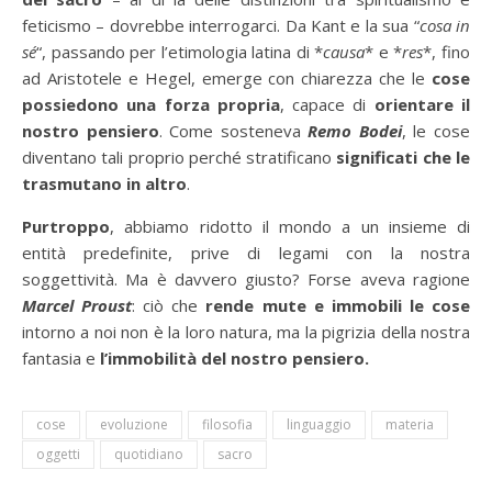
feticismo – dovrebbe interrogarci. Da Kant e la sua “
cosa in
sé
“, passando per l’etimologia latina di *
causa
* e *
res
*, fino
ad Aristotele e Hegel, emerge con chiarezza che le
cose
possiedono una forza propria
, capace di
orientare il
nostro pensiero
. Come sosteneva
Remo Bodei
, le cose
diventano tali proprio perché stratificano
significati che le
trasmutano in altro
.
Purtroppo
, abbiamo ridotto il mondo a un insieme di
entità predefinite, prive di legami con la nostra
soggettività. Ma è davvero giusto? Forse aveva ragione
Marcel
Proust
: ciò che
rende mute e immobili le cose
intorno a noi non è la loro natura, ma la pigrizia della nostra
fantasia e
l’immobilità del nostro pensiero.
cose
evoluzione
filosofia
linguaggio
materia
oggetti
quotidiano
sacro