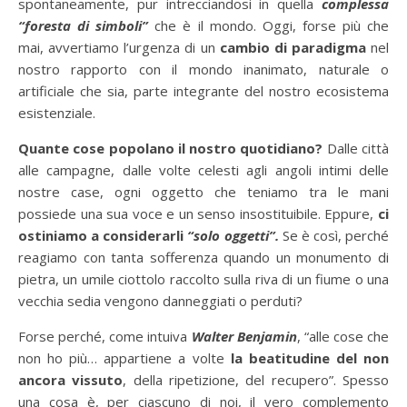
spontaneamente, pur intrecciandosi in quella
complessa
“foresta di simboli”
che è il mondo. Oggi, forse più che
mai, avvertiamo l’urgenza di un
cambio di paradigma
nel
nostro rapporto con il mondo inanimato, naturale o
artificiale che sia, parte integrante del nostro ecosistema
esistenziale.
Quante cose popolano il nostro quotidiano?
Dalle città
alle campagne, dalle volte celesti agli angoli intimi delle
nostre case, ogni oggetto che teniamo tra le mani
possiede una sua voce e un senso insostituibile. Eppure,
ci
ostiniamo a considerarli
“solo oggetti”.
Se è così, perché
reagiamo con tanta sofferenza quando un monumento di
pietra, un umile ciottolo raccolto sulla riva di un fiume o una
vecchia sedia vengono danneggiati o perduti?
Forse perché, come intuiva
Walter Benjamin
, “alle cose che
non ho più… appartiene a volte
la beatitudine del non
ancora vissuto
, della ripetizione, del recupero”. Spesso
una cosa è, per ciascuno di noi, il vero complemento