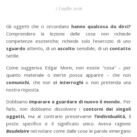
7 Luglio 2026
Gli oggetti che ci circondano
hanno qualcosa da dirci?
Comprendere la lezione delle cose non richiede
competenze esoteriche; richiede solo l’esercizio di uno
sguardo
attento, di un
ascolto
sensibile, di un
contatto
tattile.
Come suggeriva Edgar Morin, non esiste “cosa” – per
quanto materiale o inerte possa apparire – che non
comunichi
, che non
ci interroghi
o non pretenda una
nostra risposta.
Dobbiamo
imparare a guardare di nuovo il mondo.
. Per
farlo, non dobbiamo dissolvere i
contorni dei singoli
oggetti,
ma al contrario preservarne
l’individualità
, il
posto specifico e il significato unico. Aveva ragione
Baudelaire
nel notare come dalle cose le parole emergano