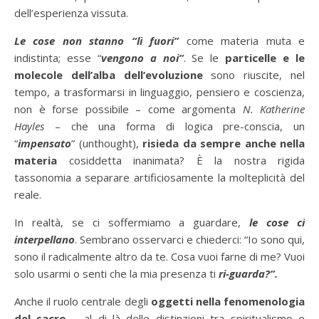
dell’esperienza vissuta.
Le cose non stanno “lì fuori”
come materia muta e
indistinta; esse “
vengono a noi”
. Se le
particelle e le
molecole dell’alba dell’evoluzione
sono riuscite, nel
tempo, a trasformarsi in linguaggio, pensiero e coscienza,
non è forse possibile – come argomenta
N. Katherine
Hayles
– che una forma di logica pre-conscia, un
“
impensato
” (unthought),
risieda da sempre anche nella
materia
cosiddetta inanimata? È la nostra rigida
tassonomia a separare artificiosamente la molteplicità del
reale.
In realtà, se ci soffermiamo a guardare,
le cose ci
interpellano
. Sembrano osservarci e chiederci: “Io sono qui,
sono il radicalmente altro da te. Cosa vuoi farne di me? Vuoi
solo usarmi o senti che la mia presenza ti
ri-guarda?”.
Anche il ruolo centrale degli
oggetti nella fenomenologia
del sacro
– al di là delle distinzioni tra spiritualismo e