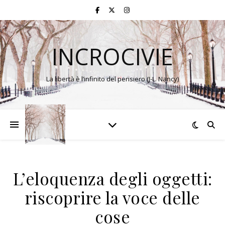
INCROCIVIE
La libertà è l’infinito del pensiero (J-L. Nancy)
L’eloquenza degli oggetti:
riscoprire la voce delle
cose