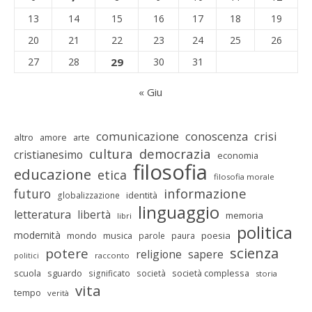
13
14
15
16
17
18
19
20
21
22
23
24
25
26
27
28
29
30
31
« Giu
comunicazione
conoscenza
crisi
altro
amore
arte
cultura
democrazia
cristianesimo
economia
filosofia
educazione
etica
filosofia morale
informazione
futuro
identità
globalizzazione
linguaggio
letteratura
libertà
memoria
libri
politica
modernità
mondo
musica
poesia
parole
paura
scienza
potere
religione
sapere
racconto
politici
scuola
sguardo
società complessa
significato
società
storia
vita
tempo
verità