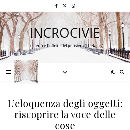
INCROCIVIE
La libertà è l’infinito del pensiero (J-L. Nancy)
L’eloquenza degli oggetti:
riscoprire la voce delle
cose