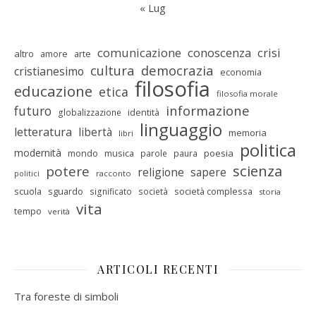
« Lug
comunicazione
conoscenza
crisi
altro
amore
arte
cultura
democrazia
cristianesimo
economia
filosofia
educazione
etica
filosofia morale
informazione
futuro
identità
globalizzazione
linguaggio
letteratura
libertà
memoria
libri
politica
modernità
mondo
musica
poesia
parole
paura
scienza
potere
religione
sapere
racconto
politici
scuola
sguardo
società complessa
significato
società
storia
vita
tempo
verità
ARTICOLI RECENTI
Tra foreste di simboli