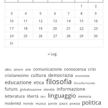
1
2
3
4
5
6
7
8
9
10
11
12
13
14
15
16
17
18
19
20
21
22
23
24
25
26
27
28
29
30
31
« Lug
comunicazione
conoscenza
crisi
altro
amore
arte
cultura
democrazia
cristianesimo
economia
filosofia
educazione
etica
filosofia morale
informazione
futuro
identità
globalizzazione
linguaggio
letteratura
libertà
memoria
libri
politica
modernità
mondo
musica
poesia
parole
paura