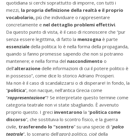
quotidiana si cerchi soprattutto di imporre, con tutti i
mezzi,
la propria definizione della realtà e
il proprio
vocabolario,
più che individuare o rappresentare
concretamente e
nel dettaglio
problemi effettivi
.
Da questo punto di vista, è il caso di riconoscere che “pur
senza essere legittima, di fatto la
menzogna
è parte
essenziale
della politica: lo è nella forma della propaganda,
quando si fanno promesse sapendo che non si potranno
mantenere; e nella forma del
nascondimento
o
dell’
alterazione
delle informazioni di cui il potere politico è
in possesso”, come dice lo storico Adriano Prosperi.
Ma non è il caso di scandalizzarsi o di disperare! In fondo, la
“
politica
”, non nacque, nell’antica Grecia come
“
rappresentazione
”? Se interpretate questo termine come
categoria teatrale non vi state sbagliando. È avvenuto
proprio questo. I greci
inventarono
la “
politica come
discorso
”, che sostituiva lo scontro fisico, e la guerra
civile,
trasferendo lo “scontro
” su una specie di “
palco
teatrale
”, lo scenario dell’
agorà politico, cioè
della