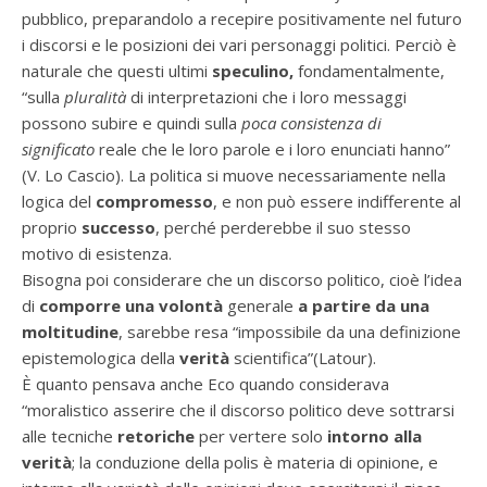
pubblico, preparandolo a recepire positivamente nel futuro
i discorsi e le posizioni dei vari personaggi politici. Perciò è
naturale che questi ultimi
speculino,
fondamentalmente,
“sulla
pluralità
di interpretazioni che i loro messaggi
possono subire e quindi sulla
poca consistenza
di
significato
reale che le loro parole e i loro enunciati hanno”
(V. Lo Cascio). La politica si muove necessariamente nella
logica del
compromesso
, e non può essere indifferente al
proprio
successo
, perché perderebbe il suo stesso
motivo di esistenza.
Bisogna poi considerare che un discorso politico, cioè l’idea
di
comporre
una volontà
generale
a partire da una
moltitudine
, sarebbe resa “impossibile da una definizione
epistemologica della
verità
scientifica”(Latour).
È quanto pensava anche Eco quando considerava
“moralistico asserire che il discorso politico deve sottrarsi
alle tecniche
retoriche
per vertere solo
intorno alla
verità
; la conduzione della polis è materia di opinione, e