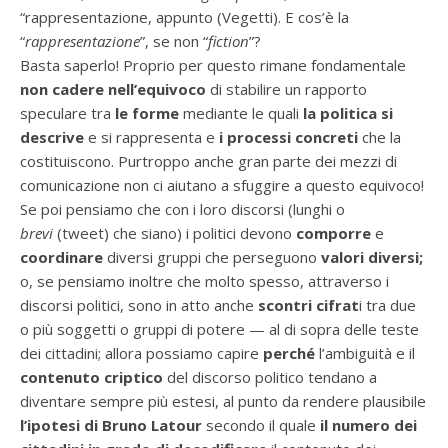
“rappresentazione, appunto (Vegetti). E cos’è la
“
rappresentazione
”, se non “
fiction
”?
Basta saperlo! Proprio per questo rimane fondamentale
non cadere nell’equivoco
di stabilire un rapporto
speculare tra
le forme
mediante le quali
la politica si
descrive
e si rappresenta e
i processi concreti
che la
costituiscono. Purtroppo anche gran parte dei mezzi di
comunicazione non ci aiutano a sfuggire a questo equivoco!
Se poi pensiamo che con i loro discorsi (lunghi o
brevi
(tweet) che siano) i politici devono
comporre
e
coordinare
diversi gruppi che perseguono
valori diversi;
o, se pensiamo inoltre
che molto spesso, attraverso i
discorsi politici, sono in atto anche
scontri cifrat
i tra due
o più soggetti o gruppi di potere — al di sopra delle teste
dei cittadini; allora possiamo capire
perché
l’ambiguità e il
contenuto
criptico
del discorso politico tendano a
diventare sempre più estesi, al punto da rendere plausibile
l’ipotesi di Bruno Latour
secondo il quale
il numero dei