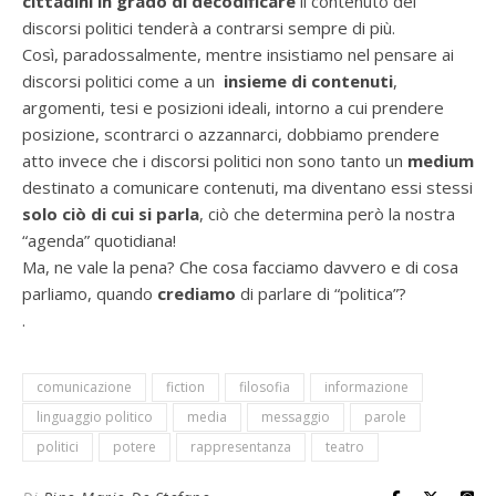
cittadini in grado di decodificare
il contenuto dei
discorsi politici tenderà a contrarsi sempre di più.
Così, paradossalmente, mentre insistiamo nel pensare ai
discorsi politici come a un
insieme di contenuti
,
argomenti, tesi e posizioni ideali, intorno a cui prendere
posizione, scontrarci o azzannarci, dobbiamo prendere
atto invece che i discorsi politici non sono tanto un
medium
destinato a comunicare
contenuti,
ma diventano essi stessi
solo ciò di cui si parla
, ciò che determina però la nostra
“agenda” quotidiana!
Ma, ne vale la pena? Che cosa facciamo davvero e di cosa
parliamo, quando
crediamo
di parlare di “politica”?
.
comunicazione
fiction
filosofia
informazione
linguaggio politico
media
messaggio
parole
politici
potere
rappresentanza
teatro