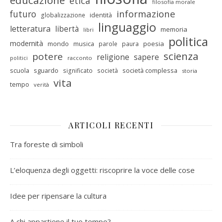
educazione
etica
filosofia morale
informazione
futuro
identità
globalizzazione
linguaggio
letteratura
libertà
memoria
libri
politica
modernità
mondo
musica
poesia
parole
paura
scienza
potere
religione
sapere
racconto
politici
scuola
sguardo
società complessa
significato
società
storia
vita
tempo
verità
ARTICOLI RECENTI
Tra foreste di simboli
L’eloquenza degli oggetti: riscoprire la voce delle cose
Idee per ripensare la cultura
A chi appartiene il tuo tempo?