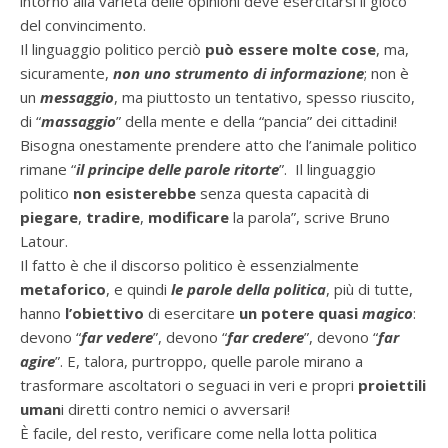
intorno alla varietà delle opinioni deve esercitarsi il gioco
del convincimento.
Il linguaggio politico perciò
può essere molte cose
, ma,
sicuramente,
non uno strumento di informazione
; non è
un
messaggio
, ma piuttosto un tentativo, spesso riuscito,
di “
massaggio
” della mente e della “pancia” dei cittadini!
Bisogna onestamente prendere atto che l’animale politico
rimane “
il principe delle parole ritorte
”. Il linguaggio
politico
non esisterebbe
senza questa capacità di
piegare
,
tradire
,
modificare
la parola”, scrive Bruno
Latour.
Il fatto è che il discorso politico è essenzialmente
metaforico
, e quindi
le parole della politica
, più di tutte,
hanno
l’obiettivo
di esercitare
un potere quasi
magico
:
devono “
far vedere
”, devono “
far credere
”, devono “
far
agire
”. E, talora, purtroppo, quelle parole mirano a
trasformare ascoltatori o seguaci in veri e propri
proiettili
uman
i diretti contro nemici o avversari!
È facile, del resto, verificare come nella lotta politica