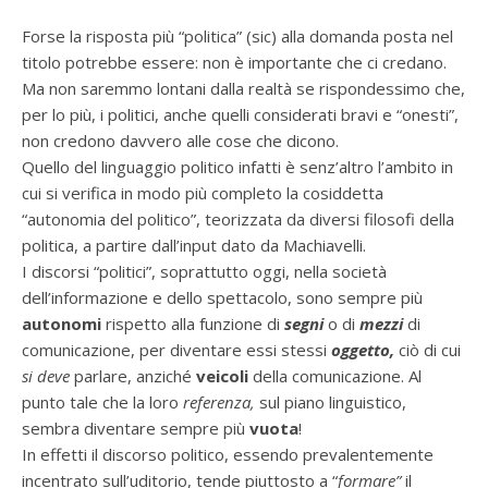
Forse la risposta più “politica” (sic) alla domanda posta nel
titolo potrebbe essere: non è importante che ci credano.
Ma non saremmo lontani dalla realtà se rispondessimo che,
per lo più, i politici, anche quelli considerati bravi e “onesti”,
non credono davvero alle cose che dicono.
Quello del linguaggio politico infatti è senz’altro l’ambito in
cui si verifica in modo più completo la cosiddetta
“autonomia del politico”, teorizzata da diversi filosofi della
politica, a partire dall’input dato da Machiavelli.
I discorsi “politici”, soprattutto oggi, nella società
dell’informazione e dello spettacolo, sono sempre più
autonomi
rispetto alla funzione di
segni
o di
mezzi
di
comunicazione, per diventare essi stessi
oggetto,
ciò di cui
si deve
parlare,
anziché
veicoli
della comunicazione. Al
punto tale che la loro
referenza,
sul piano linguistico,
sembra diventare sempre più
vuota
!
In effetti il discorso politico, essendo prevalentemente
incentrato sull’uditorio, tende piuttosto a “
formare”
il