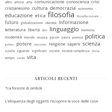
comunicazione
conoscenza
crisi
altro
amore
arte
cultura
democrazia
cristianesimo
economia
filosofia
educazione
etica
filosofia morale
informazione
futuro
identità
globalizzazione
linguaggio
letteratura
libertà
memoria
libri
politica
modernità
mondo
musica
poesia
parole
paura
scienza
potere
religione
sapere
racconto
politici
scuola
sguardo
società complessa
significato
società
storia
vita
tempo
verità
ARTICOLI RECENTI
Tra foreste di simboli
L’eloquenza degli oggetti: riscoprire la voce delle cose