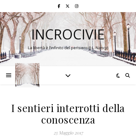
INCROCIVIE
La libertà è l’infinito del pensiero (J-L. Nancy)
I sentieri interrotti della
conoscenza
25 Maggio 2017