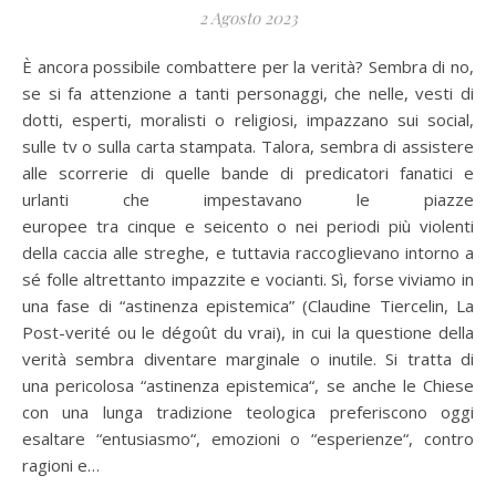
2 Agosto 2023
È ancora possibile combattere per la verità? Sembra di no,
se si fa attenzione a tanti personaggi, che nelle, vesti di
dotti, esperti, moralisti o religiosi, impazzano sui social,
sulle tv o sulla carta stampata. Talora, sembra di assistere
alle scorrerie di quelle bande di predicatori fanatici e
urlanti che impestavano le piazze
europee tra cinque e seicento o nei periodi più violenti
della caccia alle streghe, e tuttavia raccoglievano intorno a
sé folle altrettanto impazzite e vocianti. Sì, forse viviamo in
una fase di “astinenza epistemica” (Claudine Tiercelin, La
Post-verité ou le dégoût du vrai), in cui la questione della
verità sembra diventare marginale o inutile. Si tratta di
una pericolosa “astinenza epistemica“, se anche le Chiese
con una lunga tradizione teologica preferiscono oggi
esaltare “entusiasmo“, emozioni o “esperienze“, contro
ragioni e…