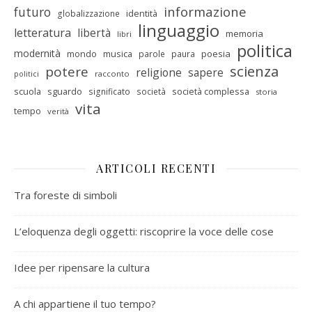
informazione
futuro
identità
globalizzazione
linguaggio
letteratura
libertà
memoria
libri
politica
modernità
mondo
musica
poesia
parole
paura
scienza
potere
religione
sapere
racconto
politici
scuola
sguardo
società complessa
significato
società
storia
vita
tempo
verità
ARTICOLI RECENTI
Tra foreste di simboli
L’eloquenza degli oggetti: riscoprire la voce delle cose
Idee per ripensare la cultura
A chi appartiene il tuo tempo?