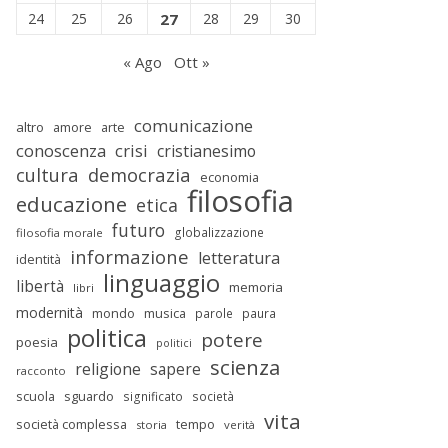
24
25
26
27
28
29
30
« Ago
Ott »
comunicazione
altro
amore
arte
conoscenza
crisi
cristianesimo
cultura
democrazia
economia
filosofia
educazione
etica
futuro
globalizzazione
filosofia morale
informazione
letteratura
identità
linguaggio
libertà
memoria
libri
modernità
mondo
musica
parole
paura
politica
potere
poesia
politici
scienza
religione
sapere
racconto
scuola
sguardo
significato
società
vita
società complessa
tempo
storia
verità