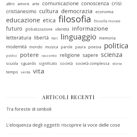
comunicazione
conoscenza
crisi
altro
amore
arte
cultura
democrazia
cristianesimo
economia
filosofia
educazione
etica
filosofia morale
informazione
futuro
identità
globalizzazione
linguaggio
letteratura
libertà
memoria
libri
politica
modernità
mondo
musica
poesia
parole
paura
scienza
potere
religione
sapere
racconto
politici
scuola
sguardo
società complessa
significato
società
storia
vita
tempo
verità
ARTICOLI RECENTI
Tra foreste di simboli
L’eloquenza degli oggetti: riscoprire la voce delle cose