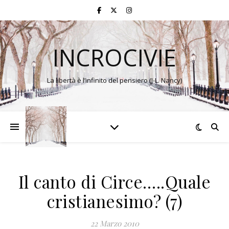
INCROCIVIE
La libertà è l’infinito del pensiero (J-L. Nancy)
Il canto di Circe…..Quale
cristianesimo? (7)
22 Marzo 2010