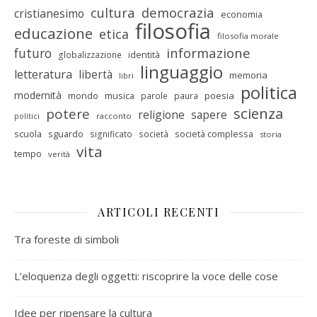
cultura
democrazia
cristianesimo
economia
filosofia
educazione
etica
filosofia morale
informazione
futuro
identità
globalizzazione
linguaggio
letteratura
libertà
memoria
libri
politica
modernità
mondo
musica
poesia
parole
paura
scienza
potere
religione
sapere
racconto
politici
scuola
sguardo
società complessa
significato
società
storia
vita
tempo
verità
ARTICOLI RECENTI
Tra foreste di simboli
L’eloquenza degli oggetti: riscoprire la voce delle cose
Idee per ripensare la cultura