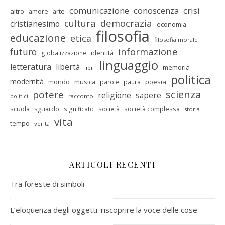
comunicazione
conoscenza
crisi
altro
amore
arte
cultura
democrazia
cristianesimo
economia
filosofia
educazione
etica
filosofia morale
informazione
futuro
identità
globalizzazione
linguaggio
letteratura
libertà
memoria
libri
politica
modernità
mondo
musica
poesia
parole
paura
scienza
potere
religione
sapere
racconto
politici
scuola
sguardo
società complessa
significato
società
storia
vita
tempo
verità
ARTICOLI RECENTI
Tra foreste di simboli
L’eloquenza degli oggetti: riscoprire la voce delle cose