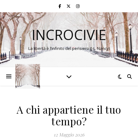
INCROCIVIE
La libertà è l’infinito del pensiero (J-L. Nancy)
A chi appartiene il tuo
tempo?
12 Maggio 2026