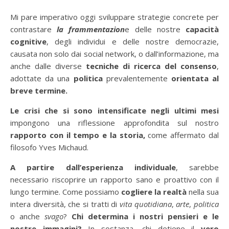
Mi pare imperativo oggi sviluppare strategie concrete per
contrastare
la frammentazion
e delle nostre
capacità
cognitive
, degli individui e delle nostre democrazie,
causata non solo dai social network, o dall’informazione, ma
anche dalle diverse
tecniche di ricerca del consenso
,
adottate da una
politica
prevalentemente
orientata al
breve termine.
Le crisi che si sono intensificate negli ultimi mesi
impongono una riflessione approfondita sul nostro
rapporto con il tempo e la storia,
come affermato dal
filosofo Yves Michaud.
A partire
dall’esperienza individuale
, sarebbe
necessario riscoprire un rapporto sano e proattivo con il
lungo termine. Come possiamo
cogliere la realtà
nella sua
intera diversità, che si tratti di
vita quotidiana
,
arte
,
politica
o anche
svago
?
Chi determina i nostri pensieri e le
nostre immagini?
In sostanza, chi detiene il
vero