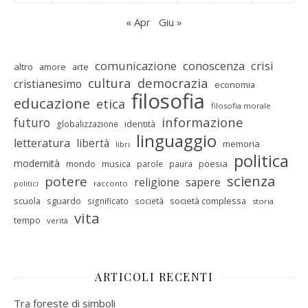
« Apr
Giu »
comunicazione
conoscenza
crisi
altro
amore
arte
cultura
democrazia
cristianesimo
economia
filosofia
educazione
etica
filosofia morale
informazione
futuro
identità
globalizzazione
linguaggio
letteratura
libertà
memoria
libri
politica
modernità
mondo
musica
poesia
parole
paura
scienza
potere
religione
sapere
racconto
politici
scuola
sguardo
società complessa
significato
società
storia
vita
tempo
verità
ARTICOLI RECENTI
Tra foreste di simboli