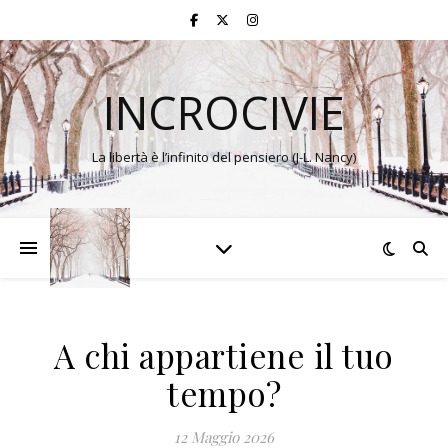
INCROCIVIE
La libertà è l’infinito del pensiero (J-L. Nancy)
A chi appartiene il tuo
tempo?
12 Maggio 2026