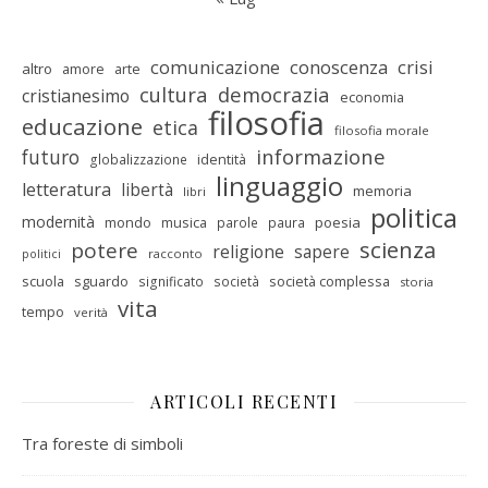
comunicazione
conoscenza
crisi
altro
amore
arte
cultura
democrazia
cristianesimo
economia
filosofia
educazione
etica
filosofia morale
informazione
futuro
identità
globalizzazione
linguaggio
letteratura
libertà
memoria
libri
politica
modernità
mondo
musica
poesia
parole
paura
scienza
potere
religione
sapere
racconto
politici
scuola
sguardo
società complessa
significato
società
storia
vita
tempo
verità
ARTICOLI RECENTI
Tra foreste di simboli