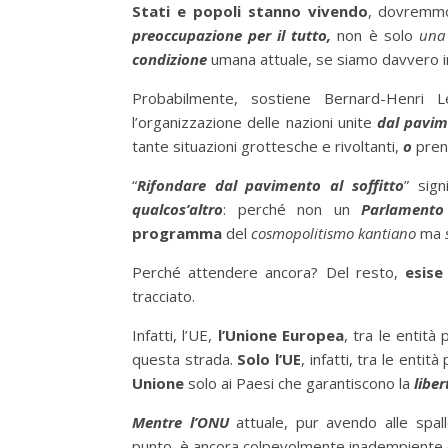
Stati e popoli stanno vivendo
, dovremmo
preoccupazione per il tutto,
non è solo
una 
condizione
umana attuale, se siamo davvero int
Probabilmente, sostiene Bernard-Henri 
l’organizzazione delle nazioni unite
dal pavim
tante situazioni grottesche e rivoltanti,
o
prend
“
Rifondare dal pavimento al soffitto
” sign
qualcos’altro
: perché non un
Parlamento
programma
del
cosmopolitismo
kantiano
ma
Perché attendere ancora? Del resto,
esise
tracciato.
Infatti, l’UE,
l’Unione Europea
, tra le entità 
questa strada.
Solo l’UE
, infatti, tra le entit
Unione
solo ai Paesi che garantiscono la
liber
Mentre l’ONU
attuale,
pur avendo alle spall
punto è ancora colpevolmente inadempiente