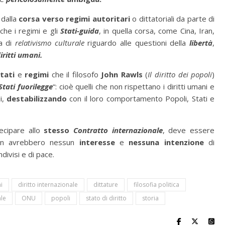
 dalla
corsa verso regimi autoritari
o dittatoriali da parte di
che i regimi e gli
Stati-guida
, in quella corsa, come Cina, Iran,
a di
relativismo culturale
riguardo alle questioni della
libertà
,
iritti umani.
tati
e
regimi
che il filosofo
John Rawls
(
Il diritto dei popoli
)
Stati fuorilegge
“: cioè quelli che non rispettano i diritti umani e
i,
destabilizzando
con il loro comportamento Popoli, Stati e
ecipare allo
stesso
Contratto
internazionale
, deve essere
non avrebbero nessun
interesse
e
nessuna intenzione
di
ondivisi e di pace.
i
diritto internazionale
dittature
filosofia politica
ale
ONU
popoli
stato di diritto
storia