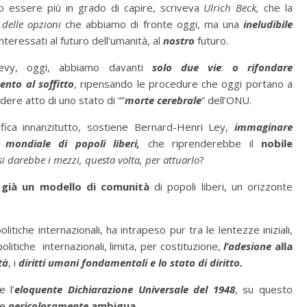
 essere più in grado di capire, scriveva
Ulrich Beck,
che la
delle opzioni
che abbiamo di fronte oggi, ma una
ineludibile
eressati al futuro dell’umanità, al
nostro
futuro.
Levy, oggi, abbiamo davanti
solo due vie
:
o
rifondare
ento al soffitto
, ripensando le procedure che oggi portano a
ere atto di uno stato di “”
morte cerebrale
” dell’ONU.
ifica innanzitutto, sostiene Bernard-Henri Ley,
immaginare
 mondiale di popoli liberi,
che riprenderebbe il
nobile
si darebbe i mezzi, questa volta, per attuarlo
?
 già un modello di comunità
di popoli liberi, un orizzonte
politiche internazionali, ha intrapeso pur tra le lentezze iniziali,
à politiche internazionali, limita, per costituzione,
l’adesione
alla
tà
, i
diritti umani fondamentali e lo stato di diritto.
e l’
eloquente Dichiarazione Universale del 1948
, su questo
 e
pericolosamente
ambigua.