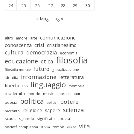
24
25
26
27
28
29
30
« Mag
Lug »
comunicazione
altro
amore
arte
conoscenza
crisi
cristianesimo
cultura
democrazia
economia
filosofia
educazione
etica
futuro
globalizzazione
filosofia morale
informazione
letteratura
identità
linguaggio
libertà
memoria
libri
modernità
mondo
musica
parole
paura
politica
potere
poesia
politici
scienza
religione
sapere
racconto
scuola
sguardo
significato
società
vita
società complessa
tempo
storia
verità