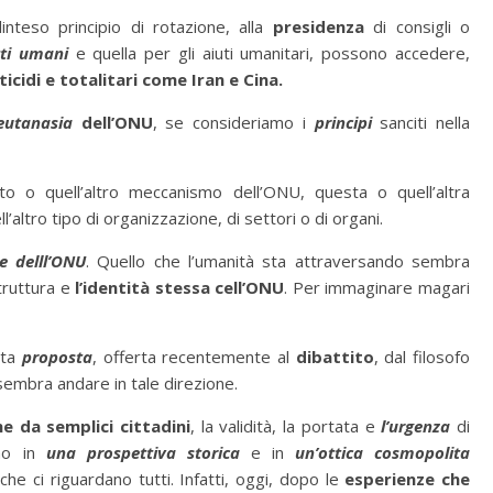
inteso principio di rotazione, alla
presidenza
di consigli o
tti umani
e quella per gli aiuti umanitari, possono accedere,
ticidi e totalitari come Iran e Cina.
eutanasia
dell’ONU
, se consideriamo i
principi
sanciti nella
o o quell’altro meccanismo dell’ONU, questa o quell’altra
altro tipo di organizzazione, di settori o di organi.
e delll’ONU
. Quello che l’umanità sta attraversando sembra
truttura e
l’identità stessa cell’ONU
. Per immaginare magari
ata
proposta
, offerta recentemente al
dibattito
, dal filosofo
sembra andare in tale direzione.
e da semplici cittadini
, la validità, la portata e
l’urgenza
di
mo in
una prospettiva storica
e in
un’ottica cosmopolita
 che ci riguardano tutti. Infatti, oggi, dopo le
esperienze che