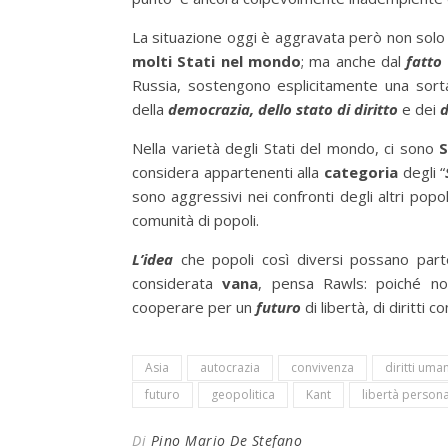
La situazione oggi è aggravata però non solo
molti Stati nel mondo
; ma anche dal
fatto
Russia, sostengono esplicitamente una sort
della
democrazia, dello stato di diritto
e dei
d
Nella varietà degli Stati del mondo, ci sono
S
considera appartenenti alla
categoria
degli “
sono aggressivi nei confronti degli altri popol
comunità di popoli.
L’idea
che popoli così diversi possano part
considerata
vana
, pensa Rawls: poiché 
cooperare per un
futuro
di libertà, di diritti c
Asia
autocrazia
convivenza
diritti uman
futuro
geopolitica
Kant
libertà person
Di
Pino Mario De Stefano