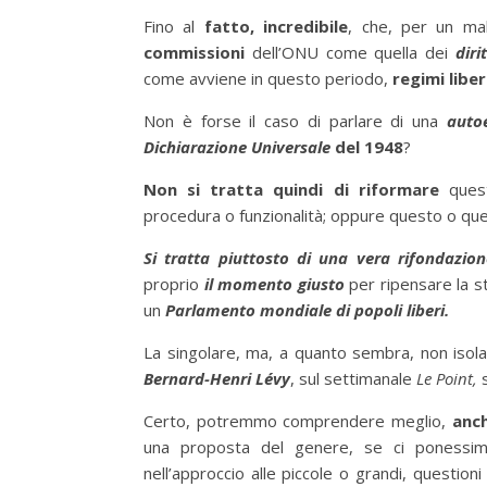
Fino al
fatto, incredibile
, che, per un mal
commissioni
dell’ONU come quella dei
diri
come avviene in questo periodo,
regimi liber
Non è forse il caso di parlare di una
auto
Dichiarazione Universale
del 1948
?
Non si tratta quindi di riformare
quest
procedura o funzionalità; oppure questo o quell’
Si tratta piuttosto di una vera rifondazion
proprio
il momento giusto
per ripensare la s
un
Parlamento mondiale di popoli liberi.
La singolare, ma, a quanto sembra, non isol
Bernard-Henri Lévy
, sul settimanale
Le Point,
Certo, potremmo comprendere meglio,
anch
una proposta del genere, se ci ponessi
nell’approccio alle piccole o grandi, questioni