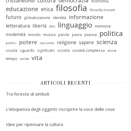
cultura
democrazia
cristianesimo
economia
filosofia
educazione
etica
filosofia morale
informazione
futuro
identità
globalizzazione
linguaggio
letteratura
libertà
memoria
libri
politica
modernità
mondo
musica
poesia
parole
paura
scienza
potere
religione
sapere
racconto
politici
scuola
sguardo
società complessa
significato
società
storia
vita
tempo
verità
ARTICOLI RECENTI
Tra foreste di simboli
L’eloquenza degli oggetti: riscoprire la voce delle cose
Idee per ripensare la cultura