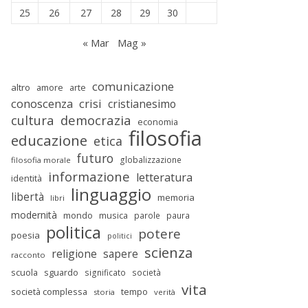
25
26
27
28
29
30
« Mar
Mag »
comunicazione
altro
amore
arte
conoscenza
crisi
cristianesimo
cultura
democrazia
economia
filosofia
educazione
etica
futuro
globalizzazione
filosofia morale
informazione
letteratura
identità
linguaggio
libertà
memoria
libri
modernità
mondo
musica
parole
paura
politica
potere
poesia
politici
scienza
religione
sapere
racconto
scuola
sguardo
significato
società
vita
società complessa
tempo
storia
verità