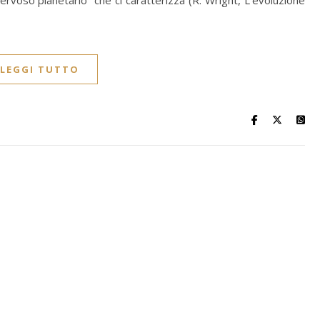
ervoso planetario” che ci caratterizza (R. Wright, L’evoluzione
LEGGI TUTTO