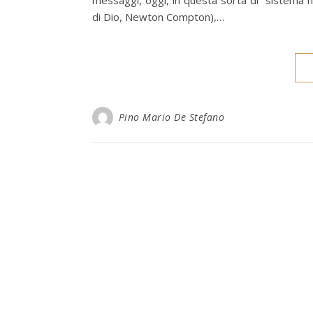
messaggi, oggi, in questa sorta di “sistema n
di Dio, Newton Compton),…
Pino Mario De Stefano