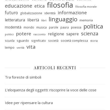
filosofia
educazione
etica
filosofia morale
informazione
futuro
identità
globalizzazione
linguaggio
letteratura
libertà
memoria
libri
politica
modernità
mondo
musica
poesia
parole
paura
scienza
potere
religione
sapere
racconto
politici
scuola
sguardo
società complessa
significato
società
storia
vita
tempo
verità
ARTICOLI RECENTI
Tra foreste di simboli
L’eloquenza degli oggetti: riscoprire la voce delle cose
Idee per ripensare la cultura