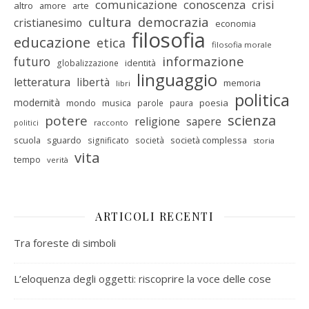
comunicazione
conoscenza
crisi
altro
amore
arte
cultura
democrazia
cristianesimo
economia
filosofia
educazione
etica
filosofia morale
informazione
futuro
identità
globalizzazione
linguaggio
letteratura
libertà
memoria
libri
politica
modernità
mondo
musica
poesia
parole
paura
scienza
potere
religione
sapere
racconto
politici
scuola
sguardo
società complessa
significato
società
storia
vita
tempo
verità
ARTICOLI RECENTI
Tra foreste di simboli
L’eloquenza degli oggetti: riscoprire la voce delle cose