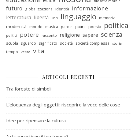
etica
filosofia morale
informazione
futuro
identità
globalizzazione
linguaggio
letteratura
libertà
memoria
libri
politica
modernità
mondo
musica
poesia
parole
paura
scienza
potere
religione
sapere
racconto
politici
scuola
sguardo
società complessa
significato
società
storia
vita
tempo
verità
ARTICOLI RECENTI
Tra foreste di simboli
L’eloquenza degli oggetti: riscoprire la voce delle cose
Idee per ripensare la cultura
A chi appartiene il tuo tempo?