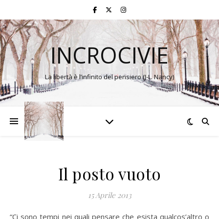
INCROCIVIE
La libertà è l’infinito del pensiero (J-L. Nancy)
Il posto vuoto
15 Aprile 2013
“Ci sono tempi nei quali pensare che esista qualcos’altro o