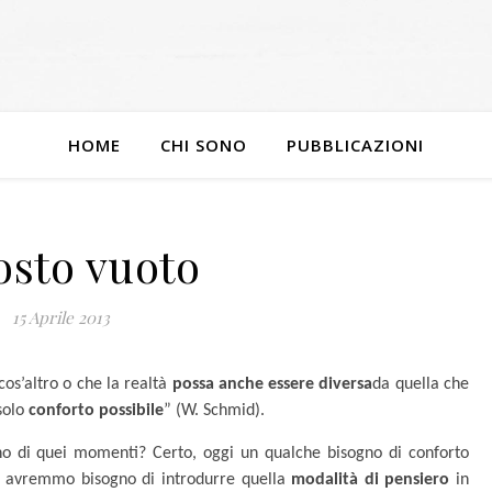
HOME
CHI SONO
PUBBLICAZIONI
posto vuoto
15 Aprile 2013
cos’altro o che la realtà
possa anche essere diversa
da quella che
solo
conforto possibile
” (W. Schmid).
o di quei momenti? Certo, oggi un qualche bisogno di conforto
, avremmo bisogno di introdurre quella
modalità di pensiero
in