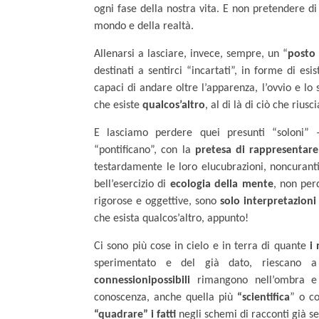
ogni fase della nostra vita. E non pretendere 
mondo e della realtà.
Allenarsi a lasciare, invece, sempre, un “
posto
destinati a sentirci “incartati”, in forme di es
capaci di andare oltre l’apparenza, l’ovvio e lo
che esiste
qualcos’altro
, al di là di ciò che ri
E lasciamo perdere quei presunti “soloni” – 
“pontificano”, con la
pretesa di rappresentare
testardamente le loro elucubrazioni, noncurant
bell’esercizio di
ecologia della mente
, non per
rigorose e oggettive, sono
solo interpretazioni
che esista qualcos’altro, appunto!
Ci sono più cose in cielo e in terra di quante
i
sperimentato e del già dato, riescano a
connessioni
possibili
rimangono nell’ombra e 
conoscenza, anche quella più
“scientifica
” o co
“quadrare” i fatti
negli schemi di racconti già sen