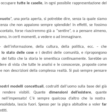
di occupare
tutte le caselle
, in ogni possibile rappresentazione del
 vuoto
”, una porta aperta, si potrebbe dire, senza la quale siamo
istenza che non appaiono sempre splendide! In effetti, se fossimo
 scontato, forse riusciremmo già a “sentire”, o a pensare almeno,
usciamo, in certi momenti, a vedere o ad immaginare.
dell’informazione, della cultura, della politica, ecc. – che
 lo stato delle cose
e i destini delle comunità, e ripropongono
i del fatto che la storia le smentisca continuamente. Sarebbe un
dere di vista che tutte le analisi e le conoscenze, proposte come
e non descrizioni della complessa realtà. Si può sempre pensare
 nostri modelli concettuali
, costruiti dall’uomo sulla base del già
 rendere visibili. Quante
dimensioni dell’esistere
, quante
nell’impensato!
C’è sempre qualcosa d’altro che la nostra
nsolidata, lascia fuori. Spesso per la pigra abitudine a voler
far
titi.