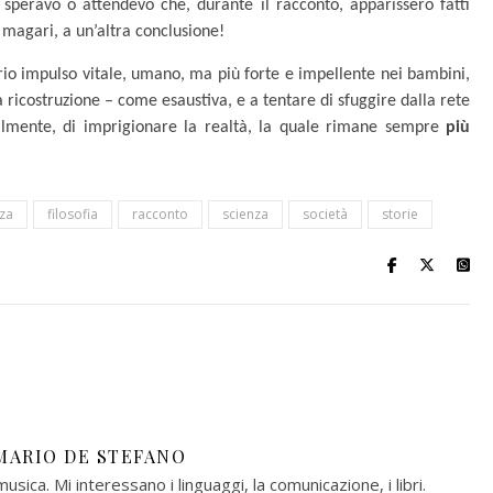
speravo o attendevo che, durante il racconto, apparissero fatti
 magari, a un’altra conclusione!
ario impulso vitale, umano, ma più forte e impellente nei bambini,
icostruzione – come esaustiva, e a tentare di sfuggire dalla rete
tilmente, di imprigionare la realtà, la quale rimane sempre
più
za
filosofia
racconto
scienza
società
storie
MARIO DE STEFANO
musica. Mi interessano i linguaggi, la comunicazione, i libri.