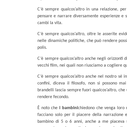
C’è sempre qualcos’altro in una relazione, pe
pensare e narrare diversamente esperienze e st
cambi la vita.
C’è sempre qualcos’altro, oltre le asserite evi
nelle dinamiche politiche, che può rendere po
polis.
C’è sempre qualcos’altro anche negli orizzonti d
vecchi film, nei quali non riusciamo a cogliere q
C’è sempre qualcos’altro anche nel nostro sé int
confini, diceva il filosofo, non si possono m
brandelli lascia sempre fuori qualcos’altro, c
rendere fecondo.
È noto che
i bambini
chiedono che venga loro n
facciano solo per il piacere della narrazione e
bambino di 5 o 6 anni, anche a me piaceva se