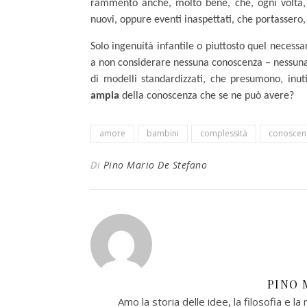
rammento anche, molto bene, che, ogni volta, 
nuovi, oppure eventi inaspettati, che portassero,
Solo ingenuità infantile o piuttosto quel necess
a non considerare nessuna conoscenza – nessuna r
di modelli standardizzati, che presumono, inu
ampia
della conoscenza che se ne può avere?
amore
bambini
complessità
conoscen
Di
Pino Mario De Stefano
PINO 
Amo la storia delle idee, la filosofia e la 