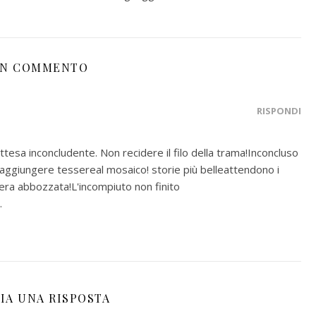
N COMMENTO
RISPONDI
attesa inconcludente. Non recidere il filo della trama!Inconcluso
d aggiungere tessereal mosaico! storie più belleattendono i
opera abbozzata!L'incompiuto non finito
.
IA UNA RISPOSTA