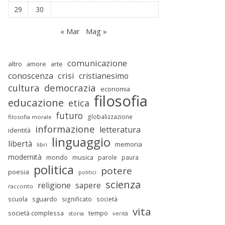
29
30
« Mar
Mag »
comunicazione
altro
amore
arte
conoscenza
crisi
cristianesimo
cultura
democrazia
economia
filosofia
educazione
etica
futuro
globalizzazione
filosofia morale
informazione
letteratura
identità
linguaggio
libertà
memoria
libri
modernità
mondo
musica
parole
paura
politica
potere
poesia
politici
scienza
religione
sapere
racconto
scuola
sguardo
significato
società
vita
società complessa
tempo
storia
verità