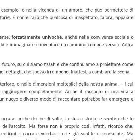
r esempio, o nella vicenda di un amore, che può permettere di
orie. E non è raro che qualcosa di inaspettato, talora, appaia e
denze,
forzatamente univoche
, anche nella convivenza sociale o
ssibile immaginare e inventare un cammino comune verso un’altra
i futuro, su cui siamo fissati e che continuiamo a proiettare come
uei dettagli, che spesso irrompono, inattesi, a cambiare la scena.
eriore, o nelle dimensioni molteplici della nostra anima, – i cui
ai raggiungere completamente. Anche il racconto di una vita a
he un nuovo e diverso modo di raccontare potrebbe far emergere e
arrata, anche decine di volte, la stessa storia, e sembra che lo
 dell’ascolto. Ma forse non è proprio così. Infatti, ricordo che,
ntirmi ri-narrare vecchie storie già sentite e conosciute. Ma