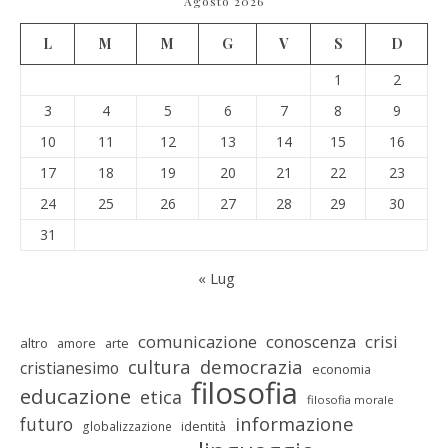
Agosto 2026
L
M
M
G
V
S
D
1
2
3
4
5
6
7
8
9
10
11
12
13
14
15
16
17
18
19
20
21
22
23
24
25
26
27
28
29
30
31
« Lug
comunicazione
conoscenza
crisi
altro
amore
arte
cultura
democrazia
cristianesimo
economia
filosofia
educazione
etica
filosofia morale
informazione
futuro
identità
globalizzazione