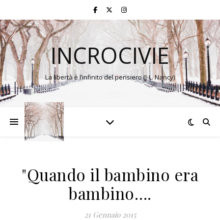
INCROCIVIE
La libertà è l’infinito del pensiero (J-L. Nancy)
"Quando il bambino era
bambino….
21 Gennaio 2015