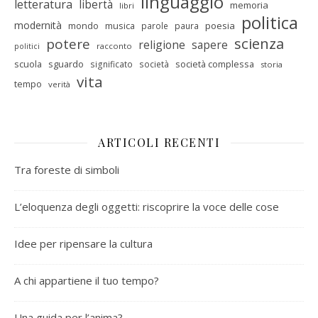
linguaggio
letteratura
libertà
memoria
libri
politica
modernità
mondo
musica
poesia
parole
paura
scienza
potere
religione
sapere
racconto
politici
scuola
sguardo
società complessa
significato
società
storia
vita
tempo
verità
ARTICOLI RECENTI
Tra foreste di simboli
L’eloquenza degli oggetti: riscoprire la voce delle cose
Idee per ripensare la cultura
A chi appartiene il tuo tempo?
Una guida per l’anima?