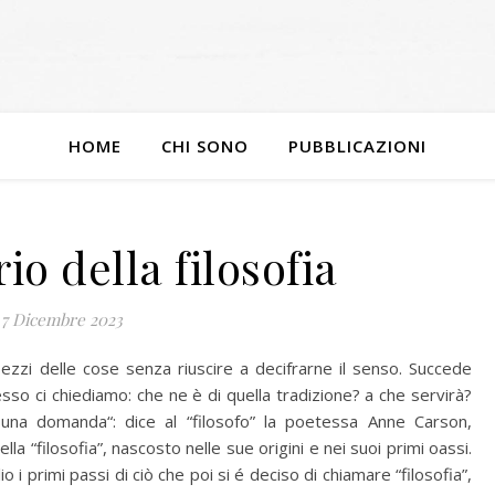
HOME
CHI SONO
PUBBLICAZIONI
rio della filosofia
7 Dicembre 2023
pezzi delle cose senza riuscire a decifrarne il senso. Succede
sso ci chiediamo: che ne è di quella tradizione? a che servirà?
 una domanda“: dice al “filosofo” la poetessa Anne Carson,
lla “filosofia”, nascosto nelle sue origini e nei suoi primi oassi.
io i primi passi di ciò che poi si é deciso di chiamare “filosofia”,