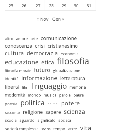
25
26
27
28
29
30
31
« Nov
Gen »
comunicazione
altro
amore
arte
conoscenza
crisi
cristianesimo
cultura
democrazia
economia
filosofia
educazione
etica
futuro
globalizzazione
filosofia morale
informazione
letteratura
identità
linguaggio
libertà
memoria
libri
modernità
mondo
musica
parole
paura
politica
potere
poesia
politici
scienza
religione
sapere
racconto
scuola
sguardo
significato
società
vita
società complessa
tempo
storia
verità