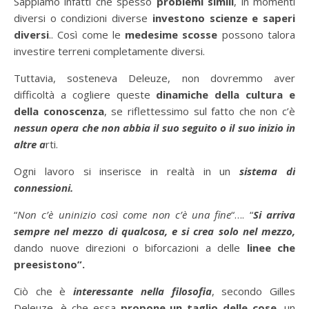
Sappiamo infatti che spesso
problemi simili
, in momenti
diversi o condizioni diverse
investono scienze e saperi
diversi
.. Così come le
medesime scosse
possono talora
investire terreni completamente diversi.
Tuttavia, sosteneva Deleuze, non dovremmo aver
difficoltà a cogliere queste
dinamiche della cultura e
della conoscenza
, se riflettessimo sul fatto che non c’è
nessun opera che non abbia il suo seguito o il suo inizio in
altre a
rti.
Ogni lavoro si inserisce in realtà in un
sistema di
connessioni.
“
Non c’è uninizio così come non c’è una fine
“…. “
Si arriva
sempre nel mezzo di qualcosa, e si crea solo nel mezzo,
dando nuove direzioni o biforcazioni a delle
linee che
preesistono”.
Ciò che è
interessante nella filosofia
, secondo Gilles
Deleuze, è che essa
propone un taglio delle cose
, un