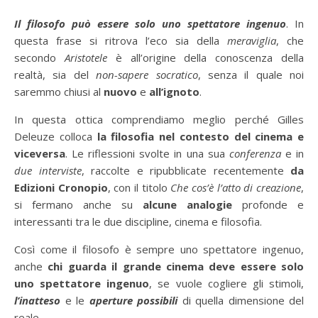
Il filosofo può essere solo uno spettatore ingenuo
. In
questa frase si ritrova l’eco sia della
meraviglia
, che
secondo
Aristotele
è all’origine della conoscenza della
realtà, sia del
non-sapere socratico
, senza il quale noi
saremmo chiusi al
nuovo
e
all’ignoto
.
In questa ottica comprendiamo meglio perché Gilles
Deleuze colloca
la filosofia nel contesto del cinema e
viceversa
. Le riflessioni svolte in una sua
conferenza
e in
due interviste
, raccolte e ripubblicate recentemente
da
Edizioni Cronopio
, con il titolo
Che cos’è l’atto di creazione
,
si fermano anche su
alcune
analogie
profonde e
interessanti tra le due discipline, cinema e filosofia.
Così come il filosofo è sempre uno spettatore ingenuo,
anche
chi guarda il grande cinema deve essere solo
uno spettatore ingenuo
, se vuole cogliere gli stimoli,
l’inatteso
e le
aperture possibili
di quella dimensione del
reale.