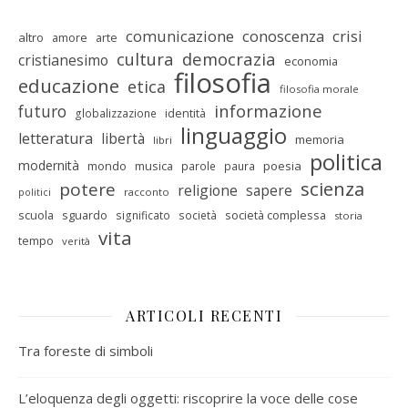
comunicazione
conoscenza
crisi
altro
amore
arte
cultura
democrazia
cristianesimo
economia
filosofia
educazione
etica
filosofia morale
informazione
futuro
identità
globalizzazione
linguaggio
letteratura
libertà
memoria
libri
politica
modernità
mondo
musica
poesia
parole
paura
scienza
potere
religione
sapere
racconto
politici
scuola
sguardo
società complessa
significato
società
storia
vita
tempo
verità
ARTICOLI RECENTI
Tra foreste di simboli
L’eloquenza degli oggetti: riscoprire la voce delle cose