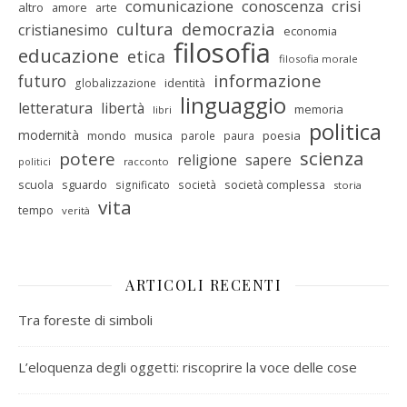
comunicazione
conoscenza
crisi
altro
amore
arte
cultura
democrazia
cristianesimo
economia
filosofia
educazione
etica
filosofia morale
informazione
futuro
identità
globalizzazione
linguaggio
letteratura
libertà
memoria
libri
politica
modernità
mondo
musica
poesia
parole
paura
scienza
potere
religione
sapere
racconto
politici
scuola
sguardo
società complessa
significato
società
storia
vita
tempo
verità
ARTICOLI RECENTI
Tra foreste di simboli
L’eloquenza degli oggetti: riscoprire la voce delle cose