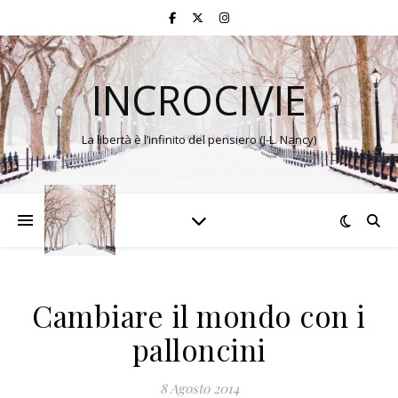
INCROCIVIE
La libertà è l’infinito del pensiero (J-L. Nancy)
Cambiare il mondo con i
palloncini
8 Agosto 2014