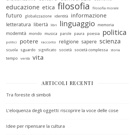
filosofia
educazione
etica
filosofia morale
informazione
futuro
identità
globalizzazione
linguaggio
letteratura
libertà
memoria
libri
politica
modernità
mondo
musica
poesia
parole
paura
scienza
potere
religione
sapere
racconto
politici
scuola
sguardo
società complessa
significato
società
storia
vita
tempo
verità
ARTICOLI RECENTI
Tra foreste di simboli
L’eloquenza degli oggetti: riscoprire la voce delle cose
Idee per ripensare la cultura