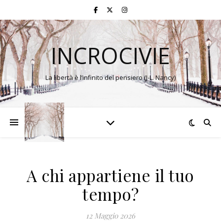
INCROCIVIE
La libertà è l’infinito del pensiero (J-L. Nancy)
A chi appartiene il tuo
tempo?
12 Maggio 2026