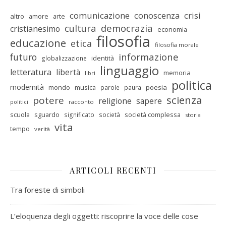
comunicazione
conoscenza
crisi
altro
amore
arte
cultura
democrazia
cristianesimo
economia
filosofia
educazione
etica
filosofia morale
informazione
futuro
identità
globalizzazione
linguaggio
letteratura
libertà
memoria
libri
politica
modernità
mondo
musica
poesia
parole
paura
scienza
potere
religione
sapere
racconto
politici
scuola
sguardo
società complessa
significato
società
storia
vita
tempo
verità
ARTICOLI RECENTI
Tra foreste di simboli
L’eloquenza degli oggetti: riscoprire la voce delle cose