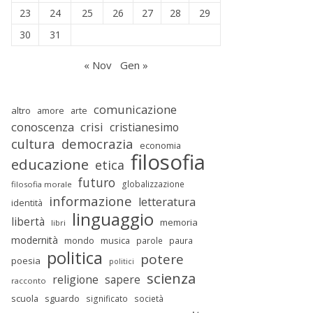
23
24
25
26
27
28
29
30
31
« Nov
Gen »
comunicazione
altro
amore
arte
conoscenza
crisi
cristianesimo
cultura
democrazia
economia
filosofia
educazione
etica
futuro
globalizzazione
filosofia morale
informazione
letteratura
identità
linguaggio
libertà
memoria
libri
modernità
mondo
musica
parole
paura
politica
potere
poesia
politici
scienza
religione
sapere
racconto
scuola
sguardo
significato
società