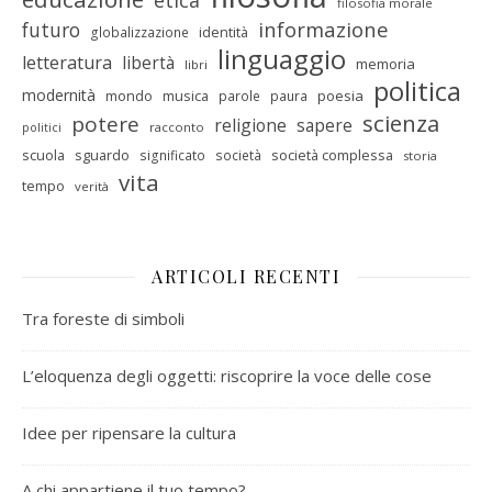
etica
filosofia morale
informazione
futuro
identità
globalizzazione
linguaggio
letteratura
libertà
memoria
libri
politica
modernità
mondo
musica
poesia
parole
paura
scienza
potere
religione
sapere
racconto
politici
scuola
sguardo
società complessa
significato
società
storia
vita
tempo
verità
ARTICOLI RECENTI
Tra foreste di simboli
L’eloquenza degli oggetti: riscoprire la voce delle cose
Idee per ripensare la cultura
A chi appartiene il tuo tempo?