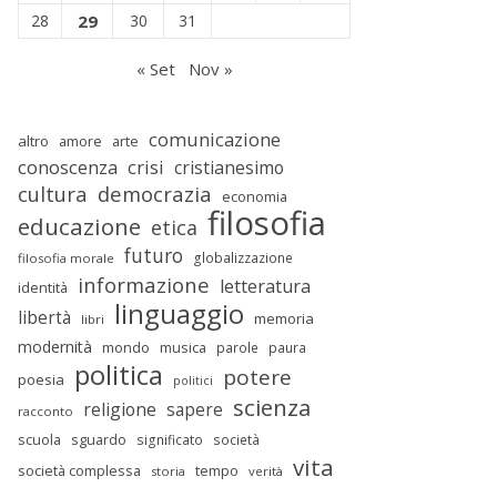
28
29
30
31
« Set
Nov »
comunicazione
altro
amore
arte
conoscenza
crisi
cristianesimo
cultura
democrazia
economia
filosofia
educazione
etica
futuro
globalizzazione
filosofia morale
informazione
letteratura
identità
linguaggio
libertà
memoria
libri
modernità
mondo
musica
parole
paura
politica
potere
poesia
politici
scienza
religione
sapere
racconto
scuola
sguardo
significato
società
vita
società complessa
tempo
storia
verità