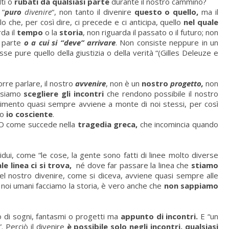
lti o
rubati da qualsiasi parte
durante il nostro cammino?
 “
puro
divenire
“, non tanto il divenire
questo o quello,
ma il
lo che, per così dire, ci precede e ci anticipa, quello
nel quale
da il
tempo
o la
storia
, non riguarda il passato o il futuro; non
i parte
o a cui si “deve” arrivare
. Non consiste neppure in un
se pure quello della giustizia o della verità “(Gilles Deleuze e
corre parlare, il nostro
avvenire
, non è un
nostro
progetto,
non
ssiamo
scegliere gli incontri
che rendono possibile il nostro
ovimento quasi sempre avviene a monte di noi stessi, per così
ro
io cosciente
.
. O come succede nella
tragedia greca,
che incomincia quando
ui, come “le cose, la gente sono fatti di linee molto diverse
le linea ci si trova,
né dove far passare la linea che
stiamo
l nostro divenire, come si diceva, avviene quasi sempre alle
 noi umani facciamo la storia, è vero anche che
non sappiamo
o di sogni, fantasmi o progetti ma
appunto di incontri.
E
“un
. Perciò il divenire
è possibile solo negli incontri,
qualsiasi