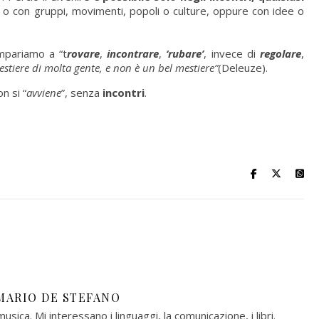
, o con gruppi, movimenti, popoli o culture, oppure con idee o
impariamo a “t
rovare
,
incontrare
,
‘rubare’
, invece di
regolare
,
mestiere di molta gente, e non è un bel mestiere”
(Deleuze).
n si “
avviene
”, senza
incontri
.
MARIO DE STEFANO
musica. Mi interessano i linguaggi, la comunicazione, i libri.