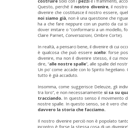
costruire
solo con i
pezzi
e i frammenti, acco
Questo, perché il
nostro divenire
, il nostro
divenire che costituisce il nostro essere,
quel
noi siamo già
, non è una questione che riguar
ha a che fare neppure con un punto da cui s
dover imitare o “conformarsi a un modello, fos
Claire Parnet,
Conversazioni,
Ombre Corte).
In realtà, a pensarci bene, il divenire di cui oc
è qualcosa che può essere
scelto
: forse po
divenire, ma non il divenire stesso, il cui m
dire, “
alle nostre spalle
”, alle spalle del nost
Un po’ come accade con lo Spirito hegeliano
tutto è già accaduto.
Insomma, come suggerisce Deleuze, gli individ
tra loro”, e non necessariamente
si sa su qua
tracciando.
In questo senso il movimento de
nostre spalle. In questo senso, se è vero che
davvero la storia che facciamo.
Il nostro divenire perciò non è popolato tant
incontro è forse la stessa cosa di un divenire”