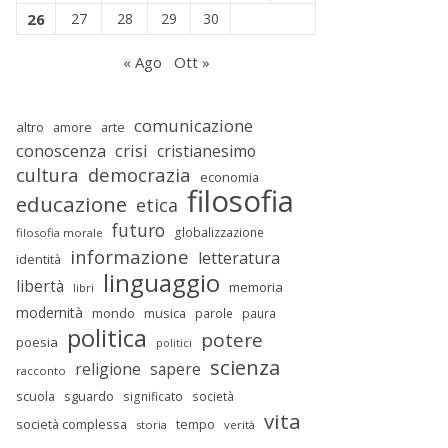
26
27
28
29
30
« Ago
Ott »
comunicazione
altro
amore
arte
conoscenza
crisi
cristianesimo
cultura
democrazia
economia
filosofia
educazione
etica
futuro
globalizzazione
filosofia morale
informazione
letteratura
identità
linguaggio
libertà
memoria
libri
modernità
mondo
musica
parole
paura
politica
potere
poesia
politici
scienza
religione
sapere
racconto
scuola
sguardo
significato
società
vita
società complessa
tempo
storia
verità