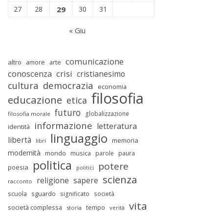
27
28
29
30
31
« Giu
comunicazione
altro
amore
arte
conoscenza
crisi
cristianesimo
cultura
democrazia
economia
filosofia
educazione
etica
futuro
globalizzazione
filosofia morale
informazione
letteratura
identità
linguaggio
libertà
memoria
libri
modernità
mondo
musica
parole
paura
politica
potere
poesia
politici
scienza
religione
sapere
racconto
scuola
sguardo
significato
società
vita
società complessa
tempo
storia
verità