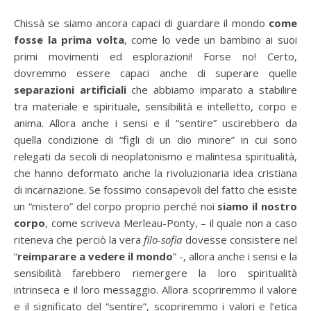
Chissà se siamo ancora capaci di guardare il mondo
come
fosse la prima volta
, come lo vede un bambino ai suoi
primi movimenti ed esplorazioni! Forse no! Certo,
dovremmo essere capaci anche di superare quelle
separazioni artificiali
che abbiamo imparato a stabilire
tra materiale e spirituale, sensibilità e intelletto, corpo e
anima. Allora anche i sensi e il “sentire” uscirebbero da
quella condizione di “figli di un dio minore” in cui sono
relegati da secoli di neoplatonismo e malintesa spiritualità,
che hanno deformato anche la rivoluzionaria idea cristiana
di incarnazione. Se fossimo consapevoli del fatto che esiste
un “mistero” del corpo proprio perché noi
siamo il nostro
corpo
, come scriveva Merleau-Ponty, – il quale non a caso
riteneva che perciò la vera
filo-sofia
dovesse consistere nel
“
reimparare a vedere il mondo
” -, allora anche i sensi e la
sensibilità farebbero riemergere la loro spiritualità
intrinseca e il loro messaggio. Allora scopriremmo il valore
e il significato del “sentire”, scopriremmo i valori e l’etica