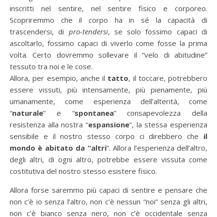
inscritti nel sentire, nel sentire fisico e corporeo.
Scopriremmo che il corpo ha in sé la capacità di
trascendersi, di
pro-tendersi
, se solo fossimo capaci di
ascoltarlo, fossimo capaci di viverlo come fosse la prima
volta. Certo dovremmo sollevare il “velo di abitudine”
tessuto tra noi e le cose.
Allora, per esempio, anche il
tatto
, il toccare, potrebbero
essere vissuti, più intensamente, più pienamente, più
umanamente, come esperienza dell’alterità, come
“
naturale
” e “
spontanea
” consapevolezza della
resistenza alla nostra “
espansione
”, la stessa esperienza
sensibile e il nostro stesso corpo ci direbbero che
il
mondo è abitato da “altri
”. Allora l’esperienza dell’altro,
degli altri, di ogni altro, potrebbe essere vissuta come
costitutiva del nostro stesso esistere fisico.
Allora forse saremmo più capaci di sentire e pensare che
non c’è io senza l’altro, non c’è nessun “noi” senza gli altri,
non c’è bianco senza nero, non c’è occidentale senza