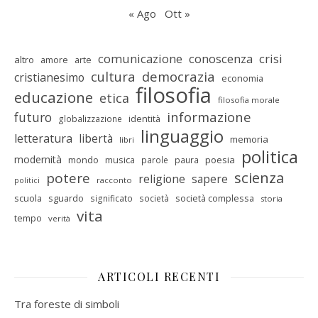
« Ago
Ott »
comunicazione
conoscenza
crisi
altro
amore
arte
cultura
democrazia
cristianesimo
economia
filosofia
educazione
etica
filosofia morale
informazione
futuro
identità
globalizzazione
linguaggio
letteratura
libertà
memoria
libri
politica
modernità
mondo
musica
poesia
parole
paura
scienza
potere
religione
sapere
racconto
politici
scuola
sguardo
società complessa
significato
società
storia
vita
tempo
verità
ARTICOLI RECENTI
Tra foreste di simboli