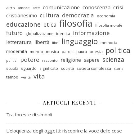
comunicazione
conoscenza
crisi
altro
amore
arte
cultura
democrazia
cristianesimo
economia
filosofia
educazione
etica
filosofia morale
informazione
futuro
identità
globalizzazione
linguaggio
letteratura
libertà
memoria
libri
politica
modernità
mondo
musica
poesia
parole
paura
scienza
potere
religione
sapere
racconto
politici
scuola
sguardo
società complessa
significato
società
storia
vita
tempo
verità
ARTICOLI RECENTI
Tra foreste di simboli
L’eloquenza degli oggetti: riscoprire la voce delle cose