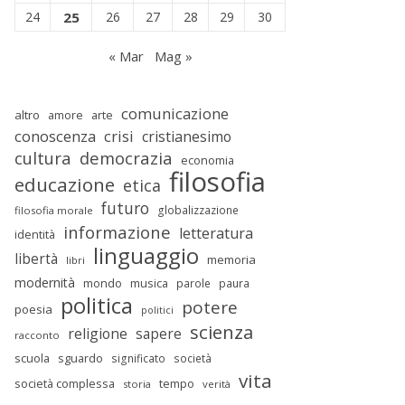
24
25
26
27
28
29
30
« Mar
Mag »
comunicazione
altro
amore
arte
conoscenza
crisi
cristianesimo
cultura
democrazia
economia
filosofia
educazione
etica
futuro
globalizzazione
filosofia morale
informazione
letteratura
identità
linguaggio
libertà
memoria
libri
modernità
mondo
musica
parole
paura
politica
potere
poesia
politici
scienza
religione
sapere
racconto
scuola
sguardo
significato
società
vita
società complessa
tempo
storia
verità