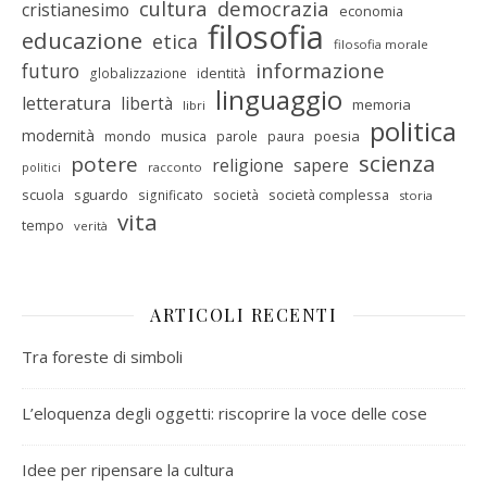
cultura
democrazia
cristianesimo
economia
filosofia
educazione
etica
filosofia morale
informazione
futuro
identità
globalizzazione
linguaggio
letteratura
libertà
memoria
libri
politica
modernità
mondo
musica
poesia
parole
paura
scienza
potere
religione
sapere
racconto
politici
scuola
sguardo
società complessa
significato
società
storia
vita
tempo
verità
ARTICOLI RECENTI
Tra foreste di simboli
L’eloquenza degli oggetti: riscoprire la voce delle cose
Idee per ripensare la cultura