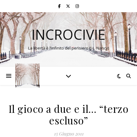
INCROCIVIE
La libertà è l’infinito del pensiero (J-L. Nancy)
Il gioco a due e il… “terzo
escluso”
15 Giugno 2011