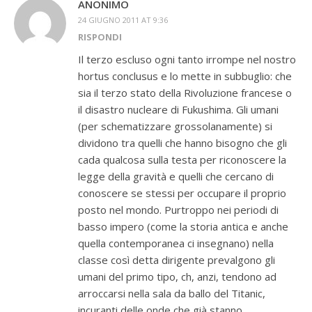
ANONIMO
24 GIUGNO 2011 AT 9:36
RISPONDI
Il terzo escluso ogni tanto irrompe nel nostro
hortus conclusus e lo mette in subbuglio: che
sia il terzo stato della Rivoluzione francese o
il disastro nucleare di Fukushima. Gli umani
(per schematizzare grossolanamente) si
dividono tra quelli che hanno bisogno che gli
cada qualcosa sulla testa per riconoscere la
legge della gravità e quelli che cercano di
conoscere se stessi per occupare il proprio
posto nel mondo. Purtroppo nei periodi di
basso impero (come la storia antica e anche
quella contemporanea ci insegnano) nella
classe così detta dirigente prevalgono gli
umani del primo tipo, ch, anzi, tendono ad
arroccarsi nella sala da ballo del Titanic,
incuranti delle onde che già stanno