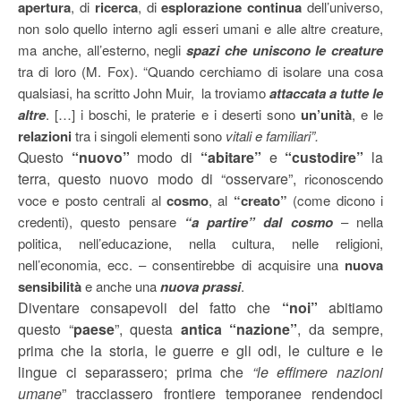
apertura
, di
ricerca
, di
esplorazione continua
dell’universo,
non solo quello interno agli esseri umani e alle altre creature,
ma anche, all’esterno, negli
spazi che uniscono le creature
tra di loro (M. Fox). “Quando cerchiamo di isolare una cosa
qualsiasi, ha scritto John Muir, la troviamo
attaccata a tutte le
altre
. […] i boschi, le praterie e i deserti sono
un’unità
, e le
relazioni
tra i singoli elementi sono
vitali e familiari”.
Questo
“nuovo”
modo di
“abitare”
e
“custodire”
la
terra, questo nuovo modo di “osservare”,
riconoscendo
voce e posto centrali al
cosmo
, al
“creato”
(come dicono i
credenti), questo pensare
“a partire” dal cosmo
– nella
politica, nell’educazione, nella cultura, nelle religioni,
nell’economia, ecc. – consentirebbe di acquisire una
nuova
sensibilità
e anche una
nuova prassi
.
Diventare consapevoli del fatto che
“noi”
abitiamo
questo “
paese
”, questa
antica “nazione”
, da sempre,
prima che la storia, le guerre e gli odi, le culture e le
lingue ci separassero; prima che
“le effimere nazioni
umane
” tracciassero frontiere temporanee rendendoci