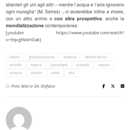
stranieri gli uni agli altri – mentre l’acqua e l’aria ignorano
ogni muraglia” (M. Serres) -, ci aiuterebbe infine a vivere,
con un altro animo e
con
altra prospettiva
, anche la
mondializzazione
contemporanea
[youtube https://www.youtube.com/watch?
v=9qvglWAHDak]
futuro
globalizzazione
materia
Michel Serres
mondo
natura
paradigmi
pianeta
sapere
scienza
umano
unità
vita
Di
Pino Mario De Stefano