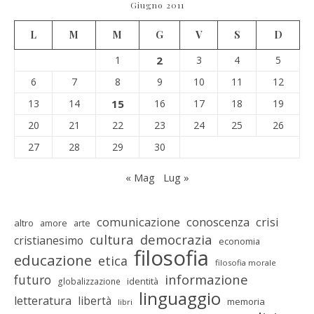
Giugno 2011
L
M
M
G
V
S
D
1
2
3
4
5
6
7
8
9
10
11
12
13
14
15
16
17
18
19
20
21
22
23
24
25
26
27
28
29
30
« Mag
Lug »
comunicazione
conoscenza
crisi
altro
amore
arte
cultura
democrazia
cristianesimo
economia
filosofia
educazione
etica
filosofia morale
informazione
futuro
identità
globalizzazione
linguaggio
letteratura
libertà
memoria
libri