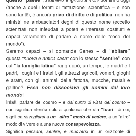
(anche a quelli forniti di “istruzione” scientifica – e non
sono tanti!), è ancora
privo di diritto e di politica
, non ha
ministri né ambasciatori degni di questo nome (eccetto
scienziati non infeudati a poteri e interessi costituiti e
capaci veramente di parlare a nome delle “cose del
mondo”).
Saremo capaci – si domanda Serres – di
“abitare”
questa “
nuova e antica casa
” con lo stesso
“sentire”
con
cui
“la
famiglia latina”
raggruppò, un tempo, le madri e i
padri, i cugini e i fratelli, gli attrezzi agricoli, vomeri, gioghi
e aratri, con gli animali della fattoria, mucche, maiali e
galline?
Essa non dissociava gli uomini dal loro
mondo
!
Infatti p
arlare del cosmo – e
dal punto di vista del cosmo
–
non significa riferirsi solo a qualcosa che sta
“fuori”
di noi,
significa
risvegliarsi
a
un “altro” modo di vedere
, a un “altro”
modo di vivere e a una nuova
consapevolezza
.
Significa
pensare
,
sentire
, e
muoversi
in un orizzonte di