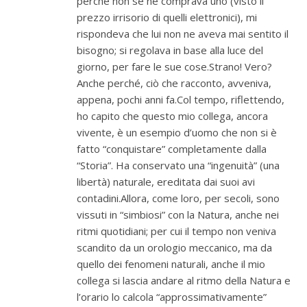
perché non se ne comprava uno (visto il
prezzo irrisorio di quelli elettronici), mi
rispondeva che lui non ne aveva mai sentito il
bisogno; si regolava in base alla luce del
giorno, per fare le sue cose.Strano! Vero?
Anche perché, ciò che racconto, avveniva,
appena, pochi anni fa.Col tempo, riflettendo,
ho capito che questo mio collega, ancora
vivente, è un esempio d’uomo che non si è
fatto “conquistare” completamente dalla
“Storia”. Ha conservato una “ingenuità” (una
libertà) naturale, ereditata dai suoi avi
contadini.Allora, come loro, per secoli, sono
vissuti in “simbiosi” con la Natura, anche nei
ritmi quotidiani; per cui il tempo non veniva
scandito da un orologio meccanico, ma da
quello dei fenomeni naturali, anche il mio
collega si lascia andare al ritmo della Natura e
l’orario lo calcola “approssimativamente”