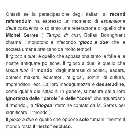
Chissà se la partecipazione degli italiani ai
recenti
referendum
ha espresso un momento di
espansione
della coscienza
o soltanto una reiterazione di quello che
Michel Serres
(
Tempo di crisi
, Bollati Boringhieri)
chiama il monotono e infecondo “
gioco a due
” che le
società umane praticano da molto tempo!
Il “
gioco a due
” è quello che appassiona tanto le folle e le
nostre antiquate politiche. Il “gioco a due” è quello che
lascia fuori
il “mondo”
dagli interessi di politici, leaders,
opinion makers, educatori, religiosi, uomini di cultura,
imprenditori, ecc. La loro inadeguatezza e
desuetudine
,
come quella dei cittadini in genere, si misura dalla loro
ignoranza delle “parole” e delle “cose”
che riguardano
il “mondo”, la
“
Biogea
”
(termine coniato da M. Serres per
significare il “mondo”).
Il
gioco a due
è quello che oppone
solo
“umani” mentre il
mondo resta
il “terzo” escluso.