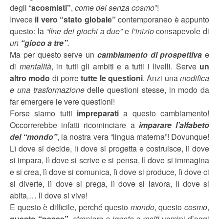
degli “
acosmisti”
,
come dei senza cosmo
”!
Invece
il vero “stato globale”
contemporaneo è appunto
questo: la
“fine dei giochi a due”
e
l’inizio
consapevole di
un
“gioco a tre”
.
Ma per questo serve un
cambiamento di prospettiva
e
di
mentalità
, in tutti gli ambiti e a tutti i livelli. Serve
un
altro modo
di porre
tutte le questioni
. Anzi una
modifica
e una trasformazione
delle questioni stesse, in modo da
far emergere le vere questioni!
Forse siamo tutti
impreparati
a questo cambiamento!
Occorrerebbe infatti ricominciare a
imparare l’alfabeto
del “mondo”
, la nostra vera “lingua materna”! Dovunque!
Lì dove si decide, lì dove si progetta e costruisce, lì dove
si impara, lì dove si scrive e si pensa, lì dove si immagina
e si crea, lì dove si comunica, lì dove si produce, lì dove ci
si diverte, lì dove si prega, lì dove si lavora, lì dove si
abita,… lì dove si vive!
E questo è difficile, perché questo
mondo
, questo
cosmo
,
questo
“paese”
,
straniero e ignoto a molti
uomini d’oggi