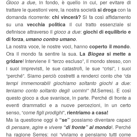
Gioco a due
, in fondo, è quello in cui, per evitare di
trattare le questioni vere, la nostra società
si droga
con la
domanda ricorrente:
chi vincerà?
Si fa così affidamento
su una
vecchia politica
il cui tratto essenziale si
definisce attraverso il
gioco a due
:
giochi di equilibrio e
di forza
,
umano contro umano
.
La nostra voce, le nostre voci, hanno
coperto il mondo
.
Ora il mondo fa sentire la sua.
La
Biogea
si mette a
gridare
! Interviene il “terzo escluso”, il mondo stesso, con
i suoi imprevisti, le sue catastrofi, le sue “crisi”, i suoi
“perché”. Siamo perciò costretti a renderci conto che “
da
tempi immemorabili giochiamo soltanto giochi a due:
teniamo conto soltanto degli uomini”
(M.Serres). E così
questo gioco a due svanisce, in parte. Perché di fronte a
eventi drammatici e a nuove percezioni, in un certo
senso, “
come figli prodighi
”,
rientriamo a casa!
Ma la questione oggi è
“se”
possiamo diventare capaci
di
pensare
,
agire
e
vivere
“di fronte” al mondo
!. Perché
ha ragione Serres: noi “viviamo e pensiamo tutti come