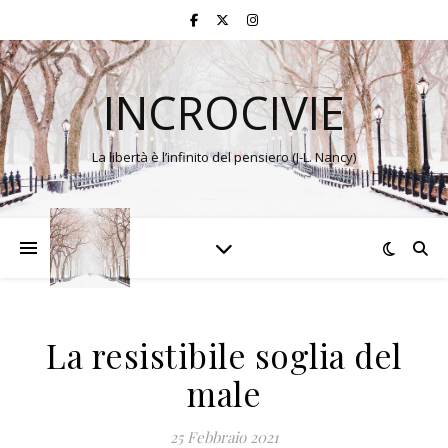
INCROCIVIE
La libertà è l’infinito del pensiero (J-L. Nancy)
La resistibile soglia del
male
25 Febbraio 2021