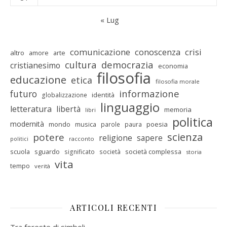
« Lug
comunicazione
conoscenza
crisi
altro
amore
arte
cultura
democrazia
cristianesimo
economia
filosofia
educazione
etica
filosofia morale
informazione
futuro
identità
globalizzazione
linguaggio
letteratura
libertà
memoria
libri
politica
modernità
mondo
musica
poesia
parole
paura
scienza
potere
religione
sapere
racconto
politici
scuola
sguardo
società complessa
significato
società
storia
vita
tempo
verità
ARTICOLI RECENTI