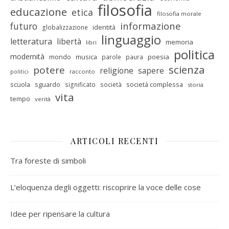
filosofia
educazione
etica
filosofia morale
informazione
futuro
identità
globalizzazione
linguaggio
letteratura
libertà
memoria
libri
politica
modernità
mondo
musica
poesia
parole
paura
scienza
potere
religione
sapere
racconto
politici
scuola
sguardo
società complessa
significato
società
storia
vita
tempo
verità
ARTICOLI RECENTI
Tra foreste di simboli
L’eloquenza degli oggetti: riscoprire la voce delle cose
Idee per ripensare la cultura