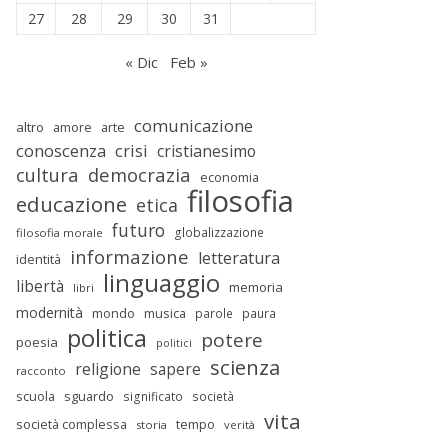
27
28
29
30
31
« Dic
Feb »
comunicazione
altro
amore
arte
conoscenza
crisi
cristianesimo
cultura
democrazia
economia
filosofia
educazione
etica
futuro
globalizzazione
filosofia morale
informazione
letteratura
identità
linguaggio
libertà
memoria
libri
modernità
mondo
musica
parole
paura
politica
potere
poesia
politici
scienza
religione
sapere
racconto
scuola
sguardo
significato
società
vita
società complessa
tempo
storia
verità