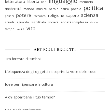
linguaggio
letteratura
libertà
memoria
libri
politica
modernità
mondo
musica
poesia
parole
paura
scienza
potere
religione
sapere
racconto
politici
scuola
sguardo
società complessa
significato
società
storia
vita
tempo
verità
ARTICOLI RECENTI
Tra foreste di simboli
L’eloquenza degli oggetti: riscoprire la voce delle cose
Idee per ripensare la cultura
A chi appartiene il tuo tempo?
Una guida per l’anima?