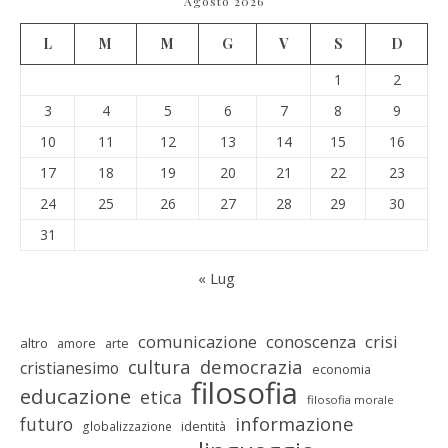
Agosto 2026
L
M
M
G
V
S
D
1
2
3
4
5
6
7
8
9
10
11
12
13
14
15
16
17
18
19
20
21
22
23
24
25
26
27
28
29
30
31
« Lug
comunicazione
conoscenza
crisi
altro
amore
arte
cultura
democrazia
cristianesimo
economia
filosofia
educazione
etica
filosofia morale
informazione
futuro
identità
globalizzazione