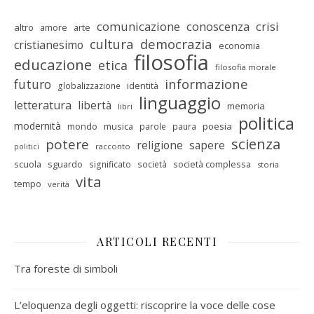
comunicazione
conoscenza
crisi
altro
amore
arte
cultura
democrazia
cristianesimo
economia
filosofia
educazione
etica
filosofia morale
informazione
futuro
identità
globalizzazione
linguaggio
letteratura
libertà
memoria
libri
politica
modernità
mondo
musica
poesia
parole
paura
scienza
potere
religione
sapere
racconto
politici
scuola
sguardo
società complessa
significato
società
storia
vita
tempo
verità
ARTICOLI RECENTI
Tra foreste di simboli
L’eloquenza degli oggetti: riscoprire la voce delle cose