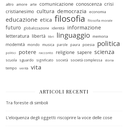
comunicazione
conoscenza
crisi
altro
amore
arte
cultura
democrazia
cristianesimo
economia
filosofia
educazione
etica
filosofia morale
informazione
futuro
identità
globalizzazione
linguaggio
letteratura
libertà
memoria
libri
politica
modernità
mondo
musica
poesia
parole
paura
scienza
potere
religione
sapere
racconto
politici
scuola
sguardo
società complessa
significato
società
storia
vita
tempo
verità
ARTICOLI RECENTI
Tra foreste di simboli
L’eloquenza degli oggetti: riscoprire la voce delle cose