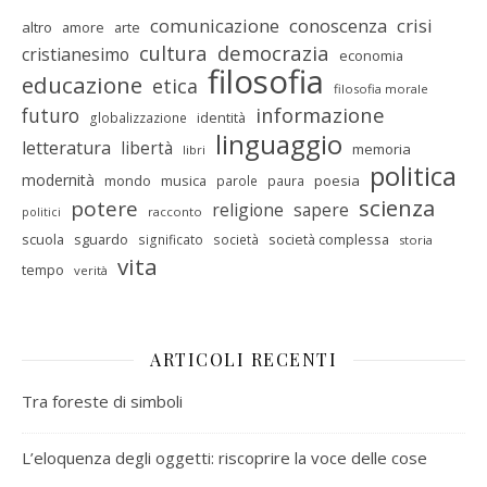
comunicazione
conoscenza
crisi
altro
amore
arte
cultura
democrazia
cristianesimo
economia
filosofia
educazione
etica
filosofia morale
informazione
futuro
identità
globalizzazione
linguaggio
letteratura
libertà
memoria
libri
politica
modernità
mondo
musica
poesia
parole
paura
scienza
potere
religione
sapere
racconto
politici
scuola
sguardo
società complessa
significato
società
storia
vita
tempo
verità
ARTICOLI RECENTI
Tra foreste di simboli
L’eloquenza degli oggetti: riscoprire la voce delle cose